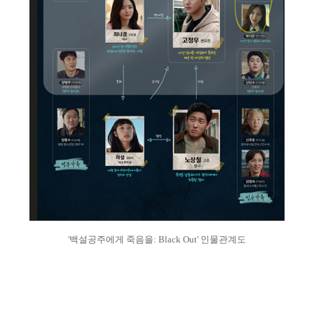
'백설공주에게 죽음을: Black Out' 인물관계도