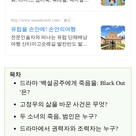
수 제공
http://www.sonantravel.com/
광고
유럽을 손안에! 손안의여행
전문인솔자와 떠나는 유럽 단체배낭
여행 산티아고순례길 발칸반도 발틱
북유럽 지중해여행 유럽을 손안에!
발칸반도 북유럽 지중해 남부유럽 동
유럽 세미팩제공
목차
드라마 '백설공주에게 죽음을: Black Out
'은?
고정우의 삶을 바꾼 사건은 무엇?
두 소녀의 죽음, 범인은 누구?
드라마에서 권력자와 조력자는 누구?